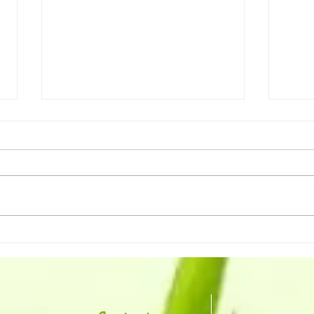
Séjour 1001 Nuits Alpines
Chan
2025 "Vallée de l'Ubaye"
l'AT
Brei