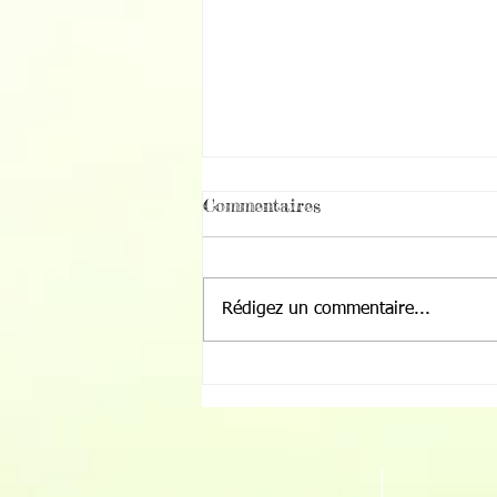
Commentaires
Rédigez un commentaire...
Les élèves de Breil-sur-
Roya plantent l’avenir de
leur Aire Terrestre
Éducative