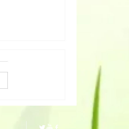
tier participatif sur
E de l'Aïgara de
l/Roya