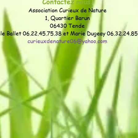
Contactez nous:
Association Curieux de Nature
1, Quartier Barun
06430 Tende
le Ballet 06.22.45.75.38 et Marie Dugeay 06.32.24.85
curieuxdenature06@yahoo.com