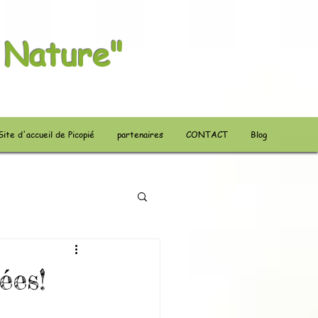
 Nature"
Site d'accueil de Picopié
partenaires
CONTACT
Blog
ées!