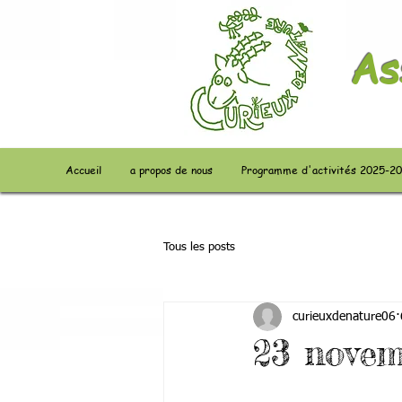
As
Accueil
a propos de nous
Programme d'activités 2025-2
Tous les posts
curieuxdenature06
23 novem