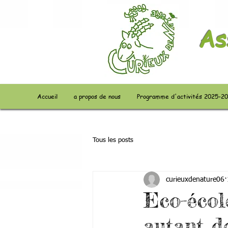
As
Accueil
a propos de nous
Programme d'activités 2025-2
Tous les posts
curieuxdenature06
Eco-école
autant de