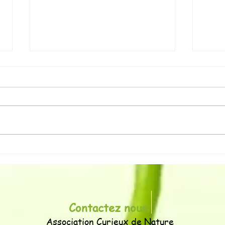
Séjour 1001 Nuits Alpines
Chan
2025 "Vallée de l'Ubaye"
l'AT
Brei
Contactez nous:
Association Curieux de Nature