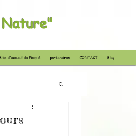
 Nature"
Site d'accueil de Picopié
partenaires
CONTACT
Blog
jours