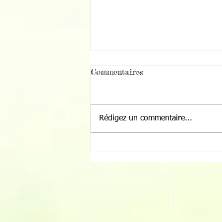
Commentaires
Rédigez un commentaire...
Les élèves de Breil-sur-
Roya plantent l’avenir de
leur Aire Terrestre
Éducative