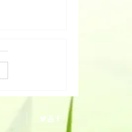
tier participatif sur
E de l'Aïgara de
l/Roya