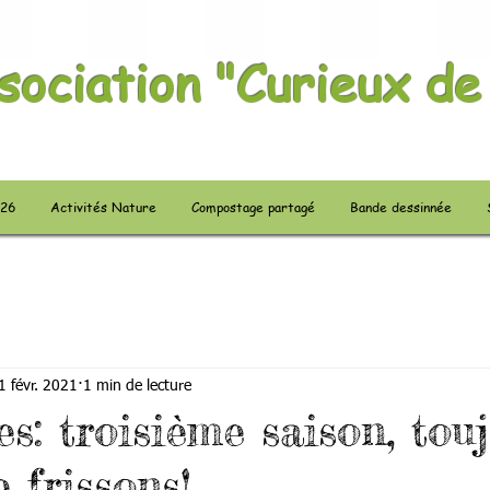
sociation "Curieux de
026
Activités Nature
Compostage partagé
Bande dessinnée
1 févr. 2021
1 min de lecture
s: troisième saison, tou
 frissons!