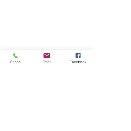
Phone
Email
Facebook
Encore une super journée. Tout le 
monde a bien dormi même si la nuit a 
été un peu courte pour certains. 
Merci à tous pour la  joie et la bonne 
humeur qui a régné  pendant ces deux 
jours.
Bonne vacances à tous.