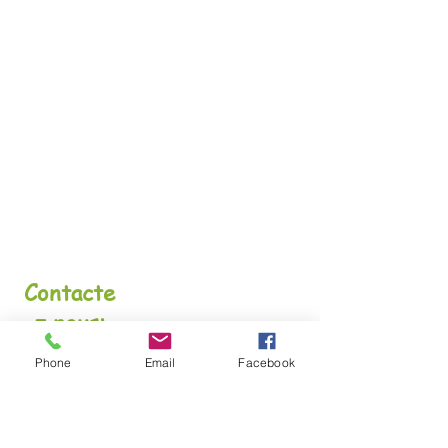
Contacte
z nous:
Association
Phone
Email
Facebook
Curieux de
Nature
1, Quartier