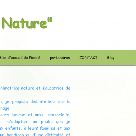
 Nature"
Site d'accueil de Picopié
partenaires
CONTACT
Blog
animatrice nature et éducatrice de
on, je propose des ateliers sur la
inage.
urs ludique et aussi sensorielle,
e,... m'adaptant au public que je
x enfants, à leurs familles et aux
un handicap ou d'une difficulté et