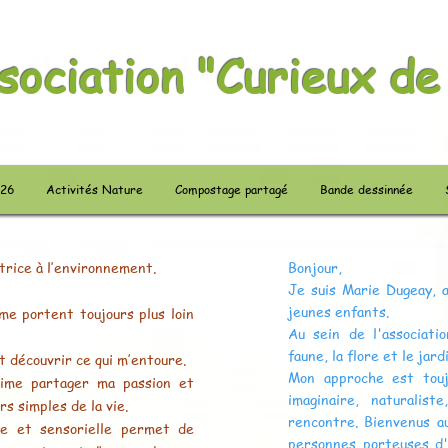
sociation "Curieux de
026
Activités Nature
Compostage partagé
Bande dessinnée
atrice à l’environnement.
Bonjour,
Je suis Marie Dugeay, 
jeunes enfants.
e portent toujours plus loin
Au sein de l'associati
faune, la flore et le jard
t découvrir ce qui m’entoure.
Mon approche est toujo
’aime partager ma passion et
imaginaire, naturalist
s simples de la vie.
rencontre. Bienvenus au
que et sensorielle permet de
personnes porteuses d'