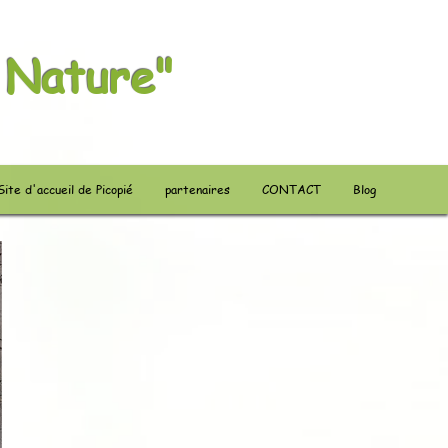
 Nature"
Site d'accueil de Picopié
partenaires
CONTACT
Blog