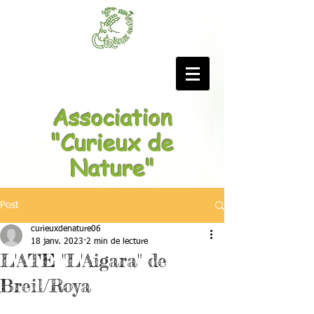
Association
"Curieux de
Nature"
Post
curieuxdenature06
18 janv. 2023
2 min de lecture
L'ATE "L'Aigara" de
Breil/Roya