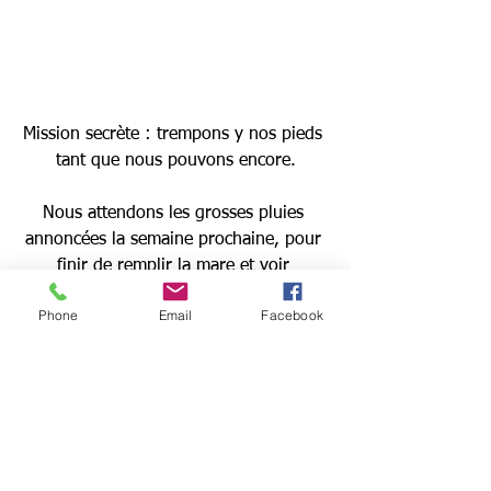
Mission secrète : trempons y nos pieds 
tant que nous pouvons encore.
Nous attendons les grosses pluies 
annoncées la semaine prochaine, pour 
finir de remplir la mare et voir 
comment tout s'installe.
Phone
Email
Facebook
La prochaine étape sera d'y placer des 
plantes aquatiques et pourquoi pas 
quelques espèces d'une autre mare.
On a hâte.